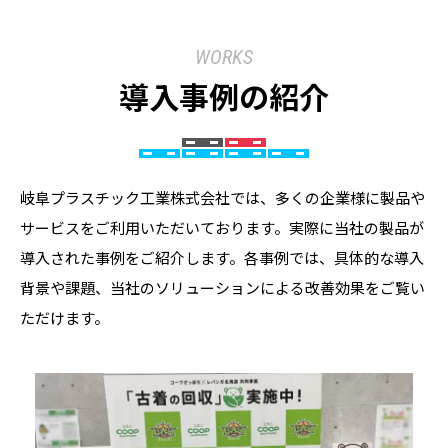
TEL：（048）650-3724 FAX：（048）650-3789
WORKS
名古屋支店
Googleマップ
導入事例の紹介
〒464-0850 愛知県名古屋市千種区今池4丁目1番29号
（ニッセイ今池ビル1階）
TEL：（052）733-3571 FAX：（052）733-3779
岐阜プラスチック工業株式会社では、多くの企業様に製品や
サービスをご利用いただいております。実際に当社の製品が
大阪支店
Googleマップ
導入された事例をご紹介します。各事例では、具体的な導入
〒550-0003 大阪府大阪市西区京町堀1丁目6番4号
背景や課題、当社のソリューションによる改善効果をご覧い
（アーバンリサーチビル5階）
ただけます。
TEL：（06）6445-7500 FAX：（06）6445-1902
福岡支店
Googleマップ