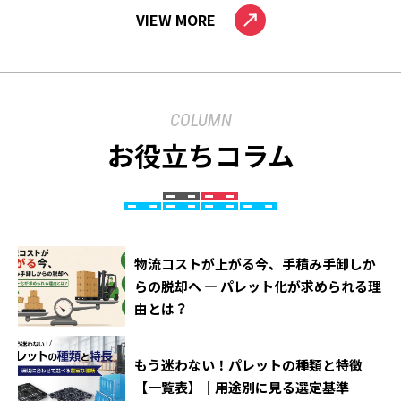
VIEW MORE
静岡営業所
Googleマップ
〒420-0851 静岡県静岡市葵区黒金町11番地7（大樹
生命静岡駅前ビル5階）
COLUMN
TEL：（054）205-3230 FAX：（054）273-2750
お役立ちコラム
金沢営業所
Googleマップ
〒920-0062 石川県金沢市割出町633番地の1（新保第2
ビル3階）
物流コストが上がる今、手積み手卸しか
らの脱却へ ― パレット化が求められる理
TEL：（076）237-5480 FAX：（076）237-8615
由とは？
岡山営業所
Googleマップ
もう迷わない！パレットの種類と特徴
〒713-8103 岡山県倉敷市玉島乙島字新湊8263番地32
【一覧表】｜用途別に見る選定基準