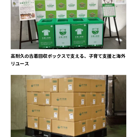
〒812-0016 福岡県福岡市博多区博多駅南1丁目2番15
号（事務機ビル5階）
TEL：（092）431-8031 FAX：（092）473-5908
仙台支店
Googleマップ
〒980-0811 宮城県仙台市青葉区一番町2丁目8番15号
高耐久の古着回収ボックスで支える、子育て支援と海外
（太陽生命仙台ビル5階）
リユース
TEL：（022）223-3111 FAX：（022）223-3115
札幌営業所
Googleマップ
〒003-0024 北海道札幌市白石区本郷通4丁目南1-2
TEL：（011）864-8138 FAX：（011）864-8147
新潟営業所
Googleマップ