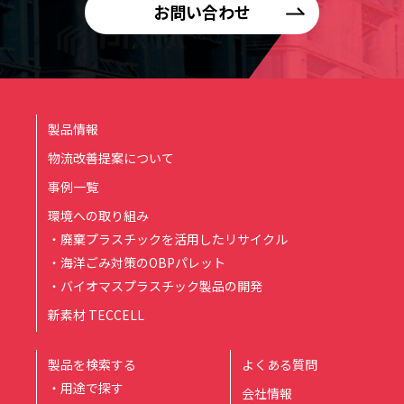
宅供給公社ビルC棟317号）
お問い合わせ
TEL：（099）227-5436 FAX：（099）227-2861
製品情報
物流改善提案について
事例一覧
環境への取り組み
・廃棄プラスチックを活用したリサイクル
・海洋ごみ対策のOBPパレット
・バイオマスプラスチック製品の開発
新素材 TECCELL
製品を検索する
よくある質問
・用途で探す
会社情報