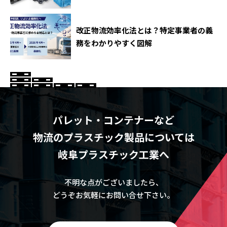
TEL：（086）476-2720 FAX：（086）522-1830
改正物流効率化法とは？特定事業者の義
広島営業所
Googleマップ
務をわかりやすく図解
〒730-0051 広島県広島市中区大手町4丁目6番16号
（山陽ビル7階）
TEL：（082）245-2090 FAX：（082）245-8660
パレット・コンテナーなど
松山営業所
Googleマップ
物流のプラスチック製品については
〒791-3203 愛媛県伊予市中山町出渕6番耕地2番地の8
岐阜プラスチック工業へ
TEL：（089）967-1551 FAX：（089）967-1095
不明な点がございましたら、
どうぞお気軽にお問い合せ下さい。
鹿児島営業所
Googleマップ
〒892-0838 鹿児島県鹿児島市新屋敷町16番301号（住