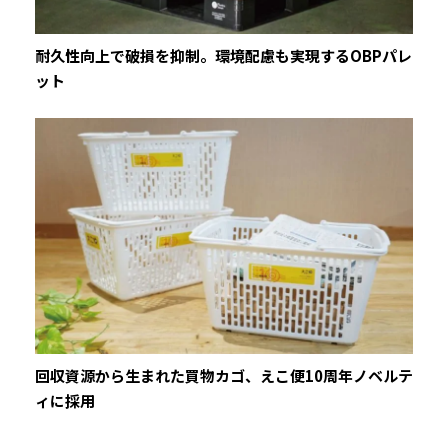
〒950-0916 新潟県新潟市中央区米山3丁目1番63号
耐久性向上で破損を抑制。環境配慮も実現するOBPパレ
（マルヤマビル5階）
ット
TEL：（025）241-4851 FAX：（025）241-4850
西東京営業所
Googleマップ
〒194-0022 東京都町田市森野1丁目25番5号（博信ビ
ル3階）
TEL：（042）724-6494 FAX：（042）724-6495
松本営業所
Googleマップ
〒390-0852 長野県松本市島立1054番地の15（吉沢ビ
回収資源から生まれた買物カゴ、えこ便10周年ノベルテ
ィに採用
ル1階104号）
TEL：（0263）47-8994 FAX：（0263）47-8993