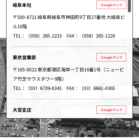
岐阜本社
Googleマップ
〒500-8721 岐阜県岐阜市神田町9丁目27番地 大岐阜ビ
ル10階
TEL：（058）265-2233 FAX：（058）265-1220
東京営業部
Googleマップ
〒105-0022 東京都港区海岸一丁目16番1号（ニューピ
ア竹芝サウスタワー9階）
TEL：（03）6739-0341 FAX：（03）6661-0365
大宮支店
Googleマップ
〒330-0801 埼玉県さいたま市大宮区土手町1丁目62-
1（ワコーレ大宮ビルⅡ2階）