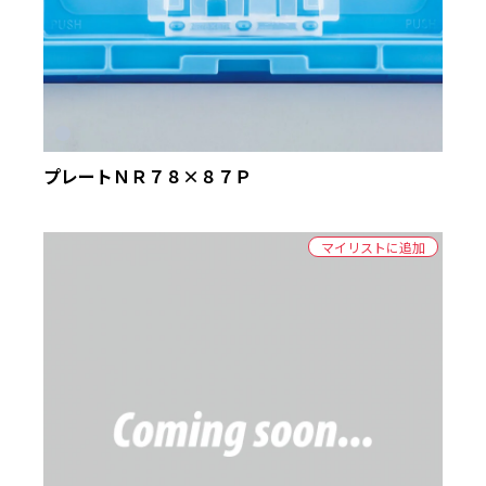
プレートＮＲ７８×８７Ｐ
マイリストに追加