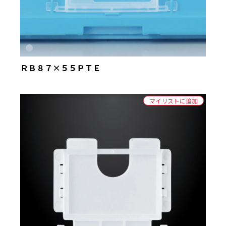
ＲＢ８７×５５ＰＴＥ
マイリストに追加