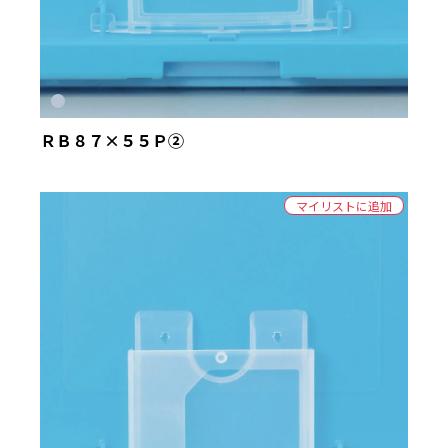
絞り込む
ＲＢ８７×５５Ｐ②
マイリストに追加