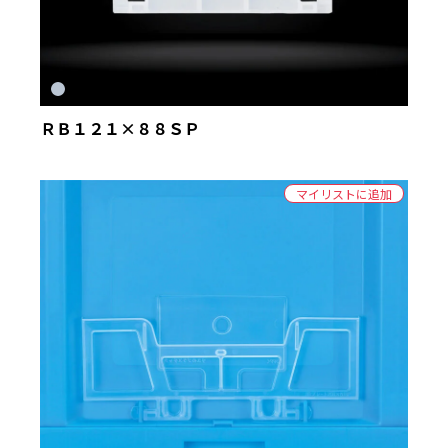
ＲＢ１２１×８８ＳＰ
マイリストに追加