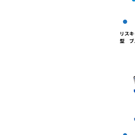
リスキ
型 ブ