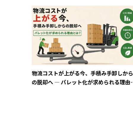
物流コストが上がる今、手積み手卸しか
の脱却へ ― パレット化が求められる理由
は？