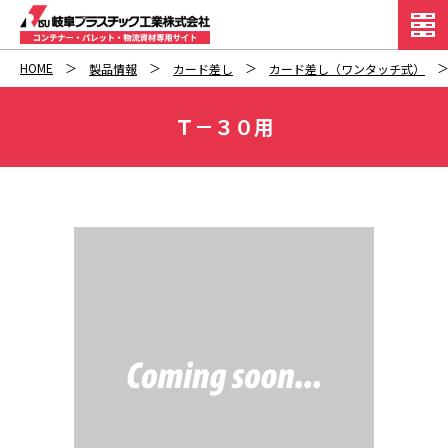
HOME
製品情報
カード差し
カード差し（ワンタッチ式）
Ｔ－３０用