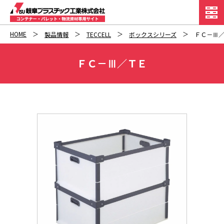
HOME
製品情報
TECCELL
ボックスシリーズ
ＦＣ－Ⅲ
ＦＣ－Ⅲ／ＴＥ