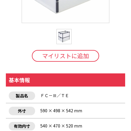
マイリストに追加
基本情報
ＦＣ－Ⅲ／ＴＥ
製品名
590 × 498 × 542 mm
外寸
540 × 470 × 520 mm
有効内寸