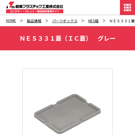
HOME
製品情報
パーツボックス
NES箱
ＮＥＳ３３１蓋
ＮＥＳ３３１蓋（ＩＣ蓋） グレー