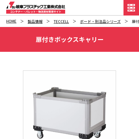
HOME
製品情報
TECCELL
ボード・別注品シリーズ
扉
扉付きボックスキャリー