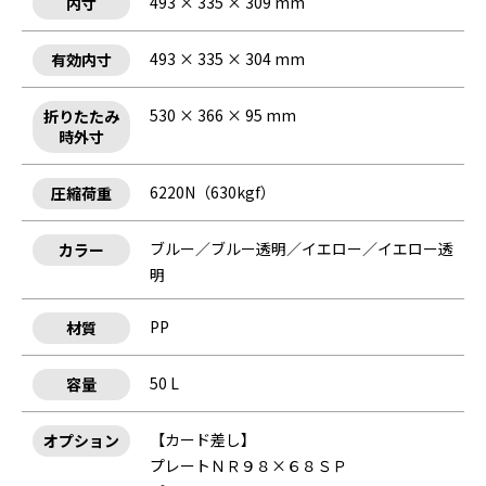
493 × 335 × 309 mm
内寸
493 × 335 × 304 mm
有効内寸
530 × 366 × 95 mm
折りたたみ
時外寸
6220N（630kgf）
圧縮荷重
ブルー／ブルー透明／イエロー／イエロー透
カラー
明
PP
材質
50 L
容量
【カード差し】
オプション
プレートＮＲ９８×６８ＳＰ