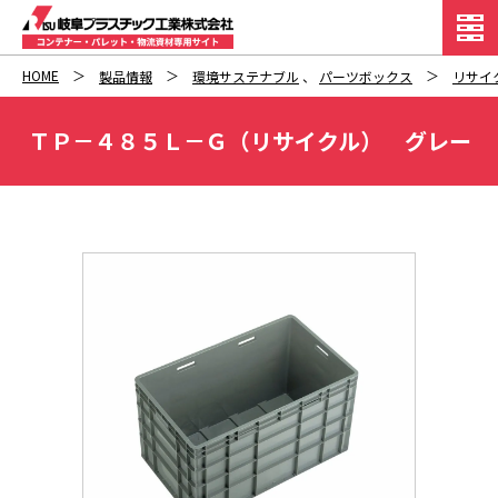
HOME
製品情報
環境サステナブル
、
パーツボックス
リサイ
ＴＰ－４８５Ｌ－Ｇ（リサイクル） グレー