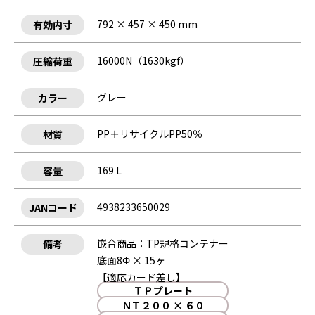
792 × 457 × 450 mm
有効内寸
16000N（1630kgf）
圧縮荷重
グレー
カラー
PP＋リサイクルPP50％
材質
169 L
容量
4938233650029
JANコード
嵌合商品：TP規格コンテナー
備考
底面8Φ × 15ヶ
【適応カード差し】
ＴＰプレート
ＮＴ２００ × ６０