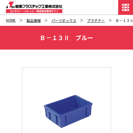
HOME
製品情報
パーツボックス
プラテナー
Ｂ－１３
Ｂ－１３Ⅱ ブルー