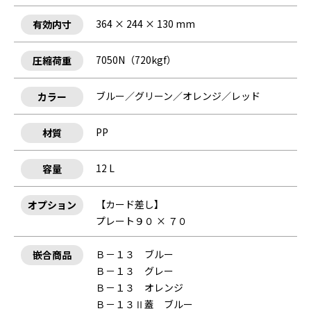
364 × 244 × 130 mm
有効内寸
7050N（720kgf）
圧縮荷重
ブルー／グリーン／オレンジ／レッド
カラー
PP
材質
12 L
容量
【カード差し】
オプション
プレート９０ × ７０
Ｂ－１３ ブルー
嵌合商品
Ｂ－１３ グレー
Ｂ－１３ オレンジ
Ｂ－１３Ⅱ蓋 ブルー