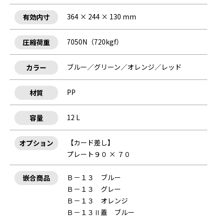
364 × 244 × 130 mm
有効内寸
7050N（720kgf）
圧縮荷重
ブルー／グリーン／オレンジ／レッド
カラー
PP
材質
12 L
容量
【カード差し】
オプション
プレート９０ × ７０
Ｂ－１３ ブルー
嵌合商品
Ｂ－１３ グレー
Ｂ－１３ オレンジ
Ｂ－１３Ⅱ蓋 ブルー