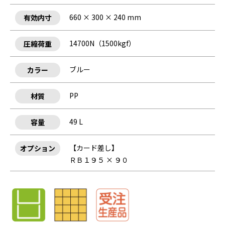
660 × 300 × 240 mm
有効内寸
14700N（1500kgf）
圧縮荷重
ブルー
カラー
PP
材質
49 L
容量
【カード差し】
オプション
ＲＢ１９５ × ９０