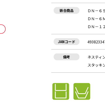
ＤＮ－６
嵌合商品
ＤＮ－６
ＤＮ－１
49382334
JANコード
ネスティン
備考
スタッキン