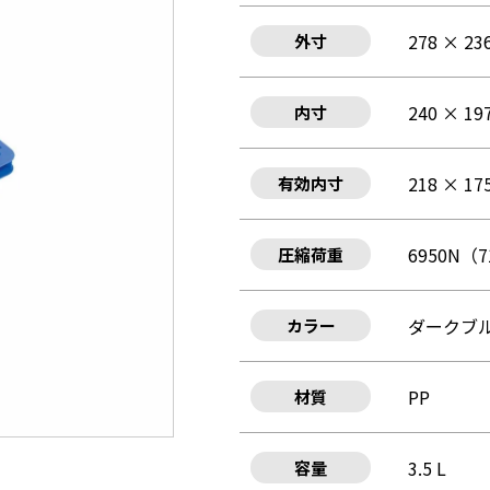
278 × 23
外寸
240 × 19
内寸
218 × 17
有効内寸
6950N（7
圧縮荷重
ダークブル
カラー
PP
材質
3.5 L
容量