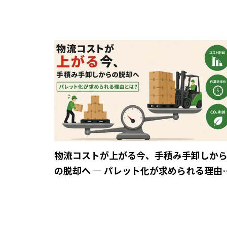
物流コストが上がる今、手積み手卸しか
の脱却へ ― パレット化が求められる理由
は？