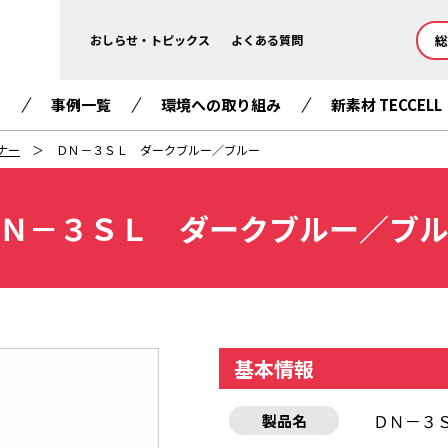
総
おしらせ・トピックス
よくある質問
て
事例一覧
環境への取り組み
新素材 TECCELL
ナー
ＤＮ－３ＳＬ ダークブルー／ブルー
Ｎ－３ＳＬ ダークブルー／ブ
基本情報
ＤＮ－３
製品名