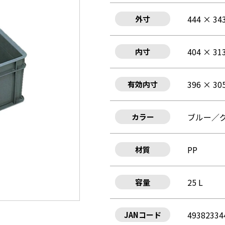
444 × 34
外寸
404 × 31
内寸
396 × 30
有効内寸
ブルー／
カラー
PP
材質
25 L
容量
49382334
JANコード