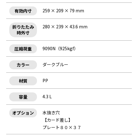
259 × 209 × 79 mm
有効内寸
280 × 239 × 43.6 mm
折りたたみ
時外寸
9090N（925kgf）
圧縮荷重
ダークブルー
カラー
PP
材質
4.3 L
容量
水抜き穴
オプション
【カード差し】
プレート８０×３７