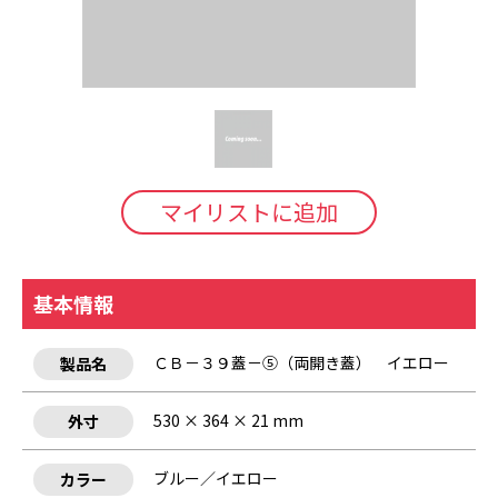
マイリストに追加
基本情報
ＣＢ－３９蓋－⑤（両開き蓋） イエロー
製品名
530 × 364 × 21 mm
外寸
ブルー／イエロー
カラー