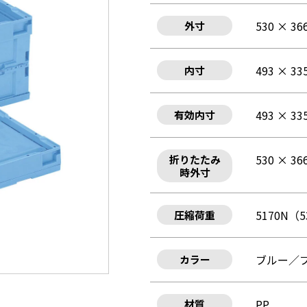
530 × 36
外寸
493 × 33
内寸
493 × 33
有効内寸
530 × 36
折りたたみ
時外寸
5170N（5
圧縮荷重
ブルー／
カラー
PP
材質