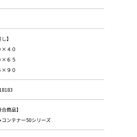
差し】
０×４０
０×６５
５×９０
18183
嵌合商品】
みコンテナー50シリーズ