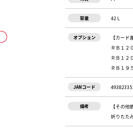
42 L
容量
【カード
オプション
ＲＢ１２
ＲＢ１２
ＲＢ１９
49382335
JANコード
【その他
備考
折りたた