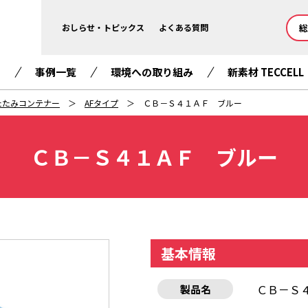
総
おしらせ・トピックス
よくある質問
て
事例一覧
環境への取り組み
新素材 TECCELL
たたみコンテナー
AFタイプ
ＣＢ－Ｓ４１ＡＦ ブルー
ＣＢ－Ｓ４１ＡＦ ブルー
基本情報
ＣＢ－Ｓ
製品名