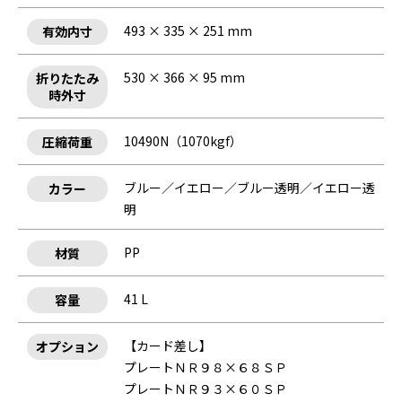
493 × 335 × 251 mm
有効内寸
530 × 366 × 95 mm
折りたたみ
時外寸
10490N（1070kgf）
圧縮荷重
ブルー／イエロー／ブルー透明／イエロー透
カラー
明
PP
材質
41 L
容量
【カード差し】
オプション
プレートＮＲ９８×６８ＳＰ
プレートＮＲ９３×６０ＳＰ