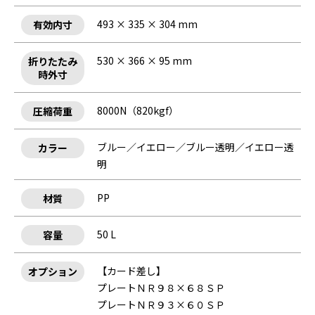
493 × 335 × 304 mm
有効内寸
530 × 366 × 95 mm
折りたたみ
時外寸
8000N（820kgf）
圧縮荷重
ブルー／イエロー／ブルー透明／イエロー透
カラー
明
PP
材質
50 L
容量
【カード差し】
オプション
プレートＮＲ９８×６８ＳＰ
プレートＮＲ９３×６０ＳＰ