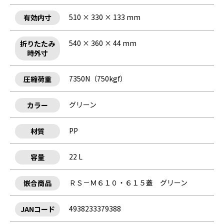
510 × 330 × 133 mm
有効内寸
540 × 360 × 44 mm
折りたたみ
時外寸
7350N（750kgf）
圧縮荷重
グリーン
カラー
PP
材質
22 L
容量
ＲＳ－Ｍ６１０・６１５蓋 グリーン
嵌合商品
4938233379388
JANコード