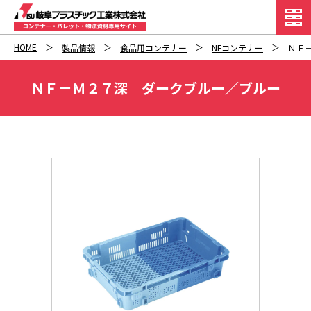
HOME
製品情報
食品用コンテナー
NFコンテナー
ＮＦ
ＮＦ－Ｍ２７深 ダークブルー／ブルー