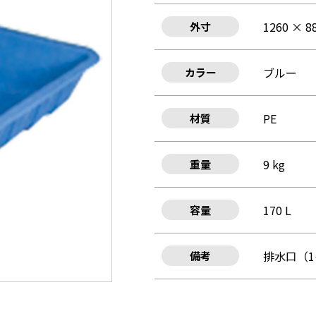
1260 × 8
外寸
ブルー
カラー
PE
材質
9 kg
重量
170 L
容量
排水口（
備考