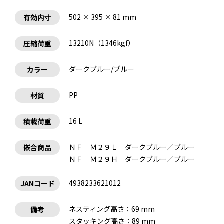
502 × 395 × 81 mm
有効内寸
13210N（1346kgf）
圧縮荷重
ダークブルー/ブルー
カラー
PP
材質
16 L
積載荷重
ＮＦ－Ｍ２９Ｌ ダークブルー／ブルー
嵌合商品
ＮＦ－Ｍ２９Ｈ ダークブルー／ブルー
4938233621012
JANコード
ネスティング高さ：69 mm
備考
スタッキング高さ：89 mm