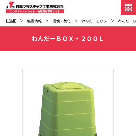
HOME
製品情報
環境・美化
わんだーＢＯＸ
わんだー
わんだーＢＯＸ・２００Ｌ