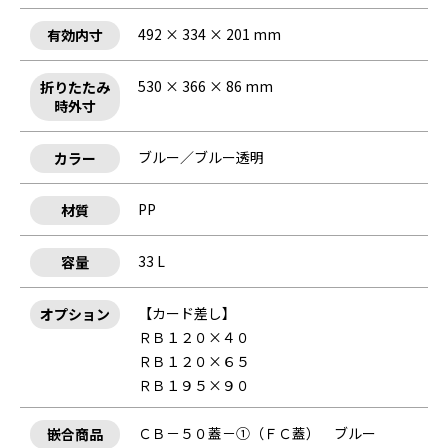
492 × 334 × 201 mm
有効内寸
530 × 366 × 86 mm
折りたたみ
時外寸
ブルー／ブルー透明
カラー
PP
材質
33 L
容量
【カード差し】
オプション
ＲＢ１２０×４０
ＲＢ１２０×６５
ＲＢ１９５×９０
ＣＢ－５０蓋－①（ＦＣ蓋） ブルー
嵌合商品