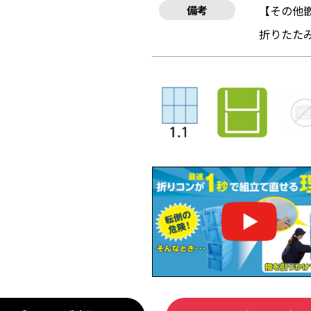
【その他
備考
折りたた