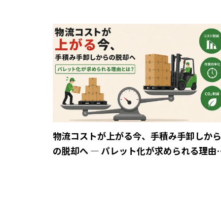
物流コストが上がる今、手積み手卸しか
の脱却へ ― パレット化が求められる理由
は？