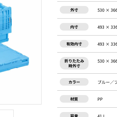
530 × 36
外寸
493 × 33
内寸
493 × 33
有効内寸
530 × 36
折りたたみ
時外寸
ブルー／
カラー
PP
材質
41 L
容量