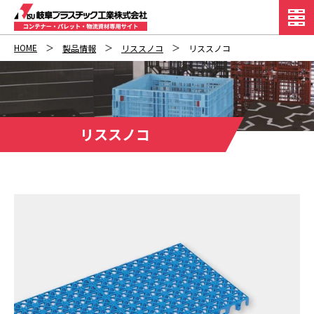
HOME
製品情報
リススノコ
リススノコ
リススノコ