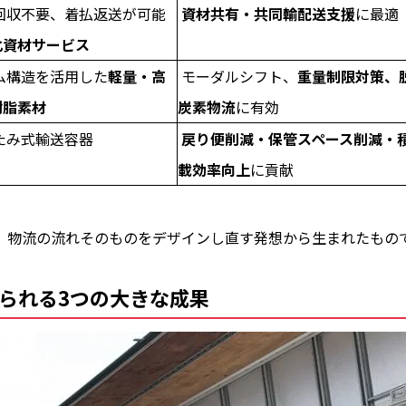
回収不要、着払返送が可能
資材共有・共同輸配送支援
に最適
化資材サービス
ム構造を活用した
軽量・高
モーダルシフト、
重量制限対策、
樹脂素材
炭素物流
に有効
たみ式輸送容器
戻り便削減・保管スペース削減・
載効率向上
に貢献
、物流の流れそのものをデザインし直す発想から生まれたもの
られる3つの大きな成果