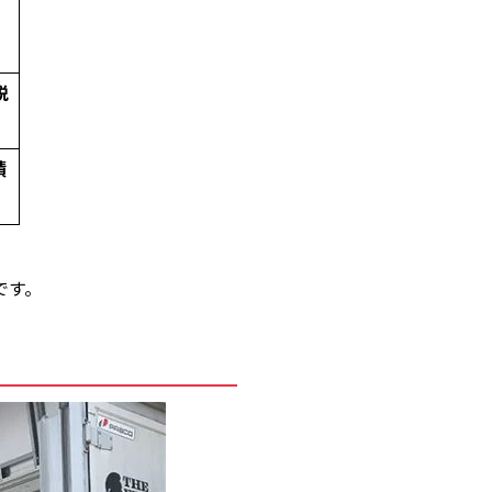
脱
積
です。