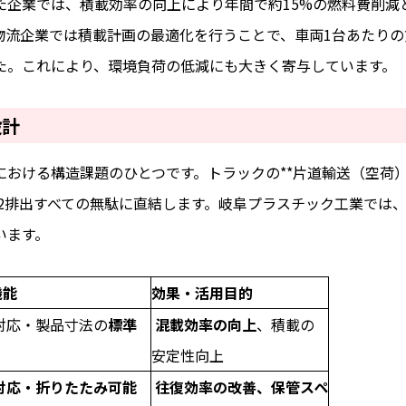
た企業では、積載効率の向上により年間で約15%の燃料費削減
物流企業では積載計画の最適化を行うことで、車両1台あたりの
た。これにより、環境負荷の低減にも大きく寄与しています。
設計
おける構造課題のひとつです。トラックの**片道輸送（空荷）率
O2排出すべての無駄に直結します。岐阜プラスチック工業では
います。
機能
効果・活用目的
対応・製品寸法の
標準
混載効率の向上
、積載の
安定性向上
対応・折りたたみ可能
往復効率の改善、保管スペ