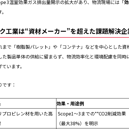
ope 3温室効果ガス排出量開示の拡大があり、物流現場には「
効
す。
ク工業は“資材メーカー”を超えた課題解決企
れまで「樹脂製パレット」や「コンテナ」などを中心とした資
した製品単体の供給に留まらず、物流効率化と環境配慮を同時
げています。
りです：
長
効果・用途例
リプロピレン材を用いた高
Scope1〜3までの**CO2削減効果
材
（最大38%）を明示