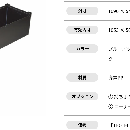
1090 × 5
外寸
1053 × 5
有効内寸
ブルー／
カラー
ク
導電PP
材質
① 持ち手
オプション
② コー
【TECCE
備考