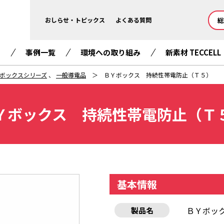
総
おしらせ・トピックス
よくある質問
て
事例一覧
環境への取り組み
新素材 TECCELL
ボックスシリーズ
、
一般導電品
ＢＹボックス 持続性帯電防止（Ｔ５）
Ｙボックス 持続性帯電防止（Ｔ
基本情報
ＢＹボッ
製品名