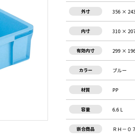
356 × 24
外寸
310 × 20
内寸
299 × 19
有効内寸
ブルー
カラー
PP
材質
6.6 L
容量
ＲＨ－０
嵌合商品