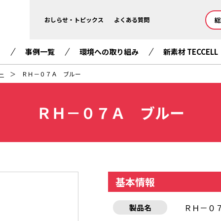
総
おしらせ・トピックス
よくある質問
て
事例一覧
環境への取り組み
新素材 TECCELL
ー
ＲＨ－０７Ａ ブルー
ＲＨ－０７Ａ ブルー
基本情報
ＲＨ－０
製品名