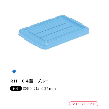
ＲＨ－０４蓋 ブルー
306 × 215 × 27 mm
外寸
マイリストに追加