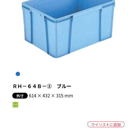
ＲＨ－６４Ｂ－② ブルー
614 × 432 × 315 mm
外寸
マイリストに追加