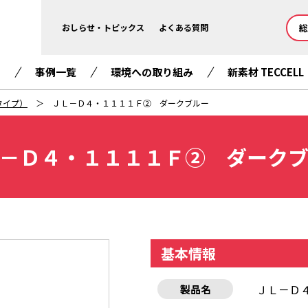
総
おしらせ・トピックス
よくある質問
て
事例一覧
環境への取り組み
新素材 TECCELL
タイプ）
ＪＬ－Ｄ４・１１１１Ｆ② ダークブルー
－Ｄ４・１１１１Ｆ② ダーク
基本情報
ＪＬ－Ｄ
製品名