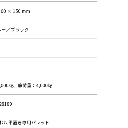
100 × 150 mm
ルー／ブラック
000㎏、静荷重：4,000㎏
28189
付け､平置き専用パレット