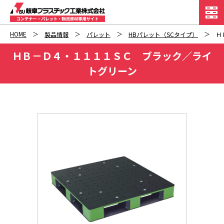
HOME
製品情報
パレット
HBパレット（SCタイプ）
Ｈ
ＨＢ－Ｄ４・１１１１ＳＣ ブラック／ライ
トグリーン