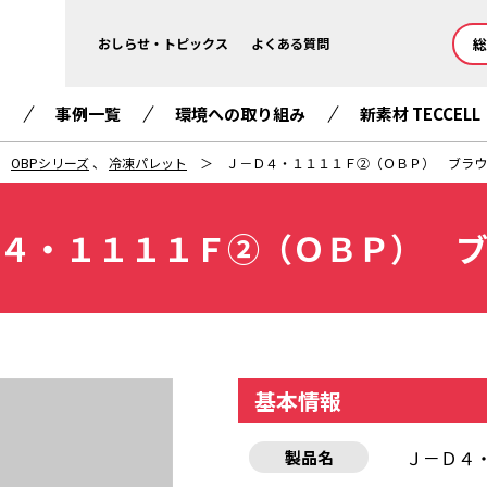
総
おしらせ・トピックス
よくある質問
て
事例一覧
環境への取り組み
新素材 TECCELL
OBPシリーズ
、
冷凍パレット
Ｊ－Ｄ４・１１１１Ｆ②（ＯＢＰ） ブラウ
４・１１１１Ｆ②（ＯＢＰ） 
基本情報
Ｊ－Ｄ４
製品名