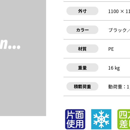
1100 × 1
外寸
ブラック
カラー
PE
材質
16 kg
重量
動荷重：1,
積載荷重