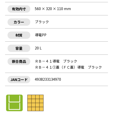
560 × 320 × 110 mm
有効内寸
ブラック
カラー
導電PP
材質
20 L
容量
ＲＢ－４１導電 ブラック
嵌合商品
ＲＢ－４１①蓋（ＦＣ蓋）導電 ブラック
4938233134970
JANコード