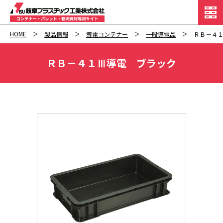
HOME
製品情報
導電コンテナー
一般導電品
ＲＢ－４
ＲＢ－４１Ⅲ導電 ブラック