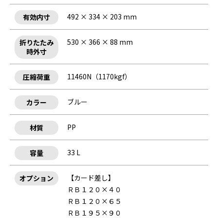
492 × 334 × 203 mm
有効内寸
530 × 366 × 88 mm
折りたたみ
時外寸
11460N（1170kgf）
圧縮荷重
ブルー
カラー
PP
材質
33 L
容量
【カード差し】
オプション
ＲＢ１２０×４０
ＲＢ１２０×６５
ＲＢ１９５×９０