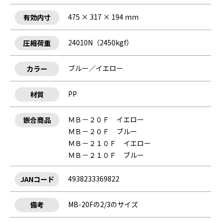
475 × 317 × 194 mm
有効内寸
24010N（2450kgf）
圧縮荷重
ブルー／イエロー
カラー
PP
材質
ＭＢ－２０Ｆ イエロー
嵌合商品
ＭＢ－２０Ｆ ブルー
ＭＢ－２１０Ｆ イエロー
ＭＢ－２１０Ｆ ブルー
4938233369822
JANコード
MB-20Fの2/3のサイズ
備考