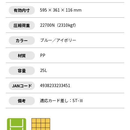
595 × 361 × 116 mm
有効内寸
22700N（2310kgf）
圧縮荷重
ブルー／アイボリー
カラー
PP
材質
25L
容量
4938233233451
JANコード
適応カード差し：ST-Ⅲ
備考