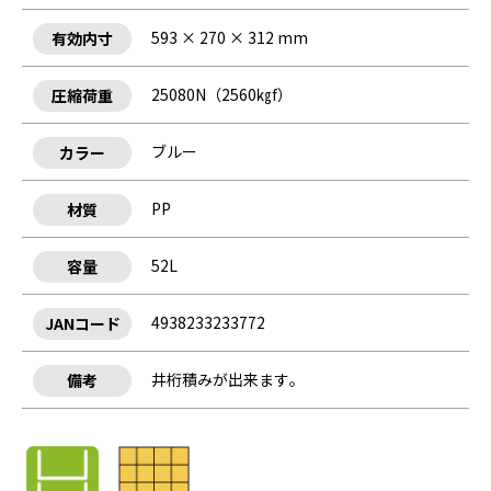
593 × 270 × 312 mm
有効内寸
25080N（2560㎏f）
圧縮荷重
ブルー
カラー
PP
材質
52L
容量
4938233233772
JANコード
井桁積みが出来ます｡
備考