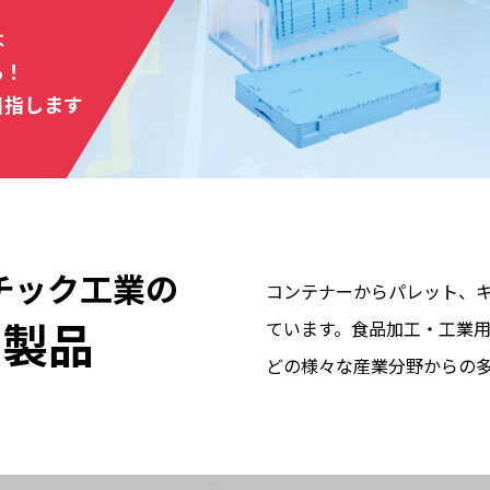
は
る！
目指します
チック工業の
コンテナーからパレット、
い製品
ています。食品加工・工業
どの様々な産業分野からの