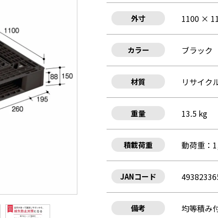
1100 × 1
外寸
ブラック
カラー
リサイクル
材質
13.5 kg
重量
動荷重：1,
積載荷重
49382336
JANコード
均等積み
備考