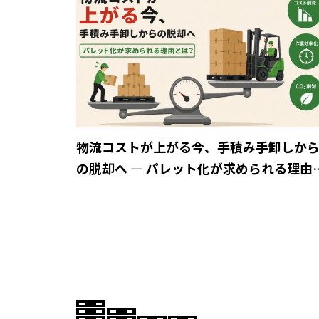
物流コストが上がる今、手積み手卸しか
の脱却へ ― パレット化が求められる理由
は？